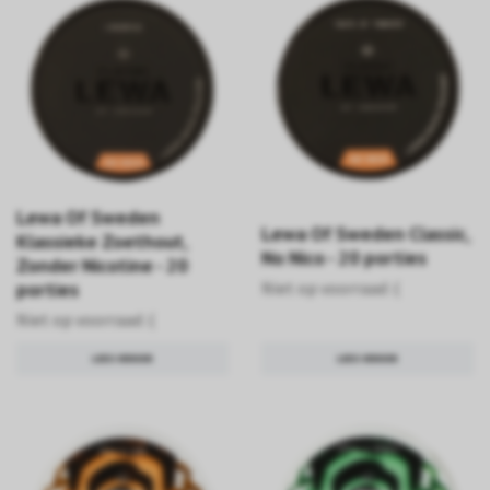
Lewa Of Sweden
Lewa Of Sweden Classic,
Klassieke Zoethout,
No Nico - 20 porties
Zonder Nicotine - 20
Niet op voorraad :(
porties
Niet op voorraad :(
LEES VERDER
LEES VERDER