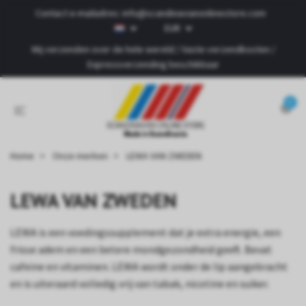
Contact e-mailadres:
info@scandinavianonlinestore.com
EUR
Wij verzenden over de hele wereld / Vaste verzendkosten /
Expressverzending beschikbaar
0
Home
Onze merken
LEWA VAN ZWEDEN
LEWA VAN ZWEDEN
LEWA is een voedingssupplement dat je extra energie, een
frisse adem en een betere mondgezondheid geeft. Bevat
cafeïne en vitaminen. LEWA wordt onder de lip aangebracht
en is uiteraard volledig vrij van tabak, nicotine en suiker.