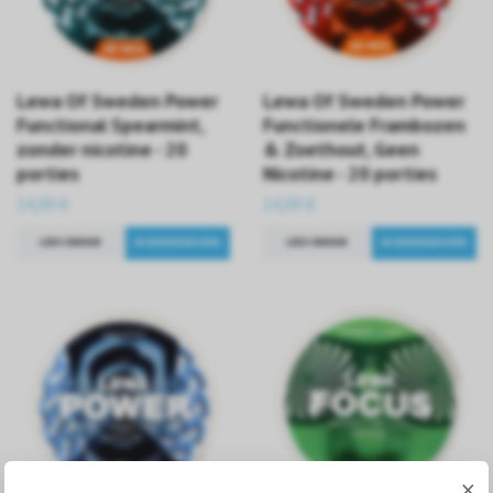
Lewa Of Sweden Power
Lewa Of Sweden Power
Functional Spearmint,
Functionele Frambozen
zonder nicotine - 20
& Zoethout, Geen
porties
Nicotine - 20 porties
14,99 €
14,99 €
LEES VERDER
LEES VERDER
×