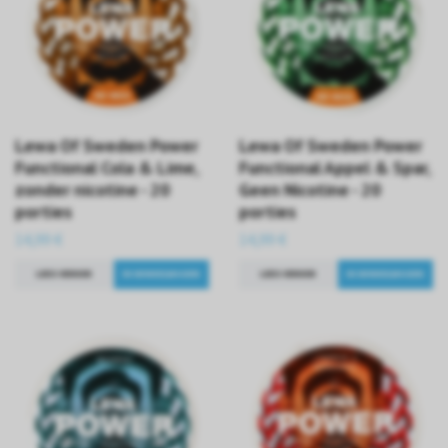
Lewa Of Sweden Power
Lewa Of Sweden Power
Functional Cola & Lime,
Functional Appel & Spar,
zonder nicotine - 20
Geen Nicotine - 20
porties
porties
14,99 €
14,99 €
LEES VERDER
LEES VERDER