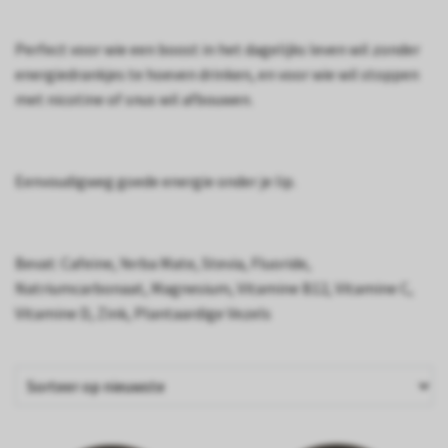
Perfect voor wie een boost in het dagelijks leven wil zonder
energiedrankjes te hoeven drinken, en voor wie wil stoppen
met nicotine of snus wil afbouwen.
Eenvoudigweg goede energie onder je lip.
Bevat: Cafeïne, Yerba Mate, Stevia, Fluoride,
Natriumcarbonaat, Magnesium, Vitamine B12, Vitamine C,
Vitamine D, Zink, Plantaardige Vezels