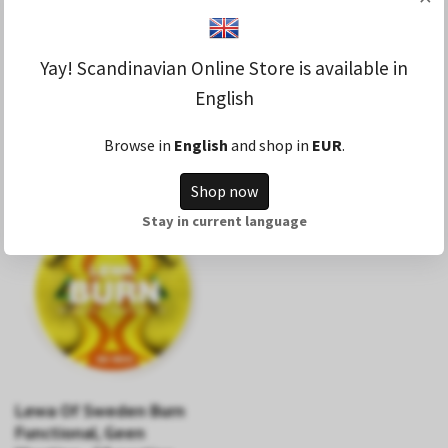
Lewa Of Sweden Power
Lewa Of Sweden Focus
Functional, Geen
Functioneel, Geen
Yay! Scandinavian Online Store is available in
Nicotine - 20 porties
Nicotine - 20 porties
English
14,99 €
14,99 €
Browse in
English
and shop in
EUR
.
LEES VERDER
LEES VERDER
Shop now
Stay in current language
Lewa Of Sweden Burn
Functional, Geen