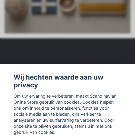
Wij zijn
Wij hechten waarde aan uw
privacy
Klantenservice
Om uw ervaring te verbeteren, maakt Scandinavian
Online Store gebruik van cookies. Cookies helpen
Ander
ons om inhoud te personaliseren, functies voor
sociale media aan te bieden, ons verkeer te
Sociale media
analyseren en uw surfervaring te verbeteren. Door
onze site te blijven gebruiken, stemt u in met ons
gebruik van cookies.