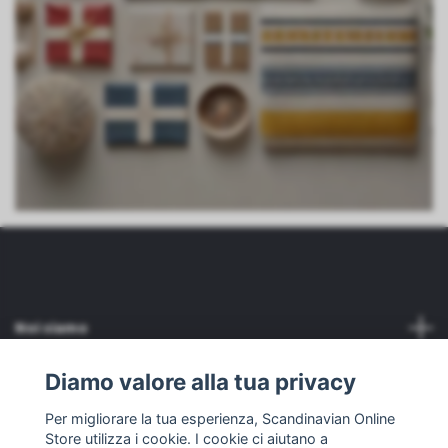
Noi siamo
Diamo valore alla tua privacy
Assistenza clienti
Per migliorare la tua esperienza, Scandinavian Online
Store utilizza i cookie. I cookie ci aiutano a
Altro