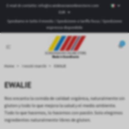
E-mail di contatto:
info@scandinavianonlinestore.com
EUR
Spediamo in tutto il mondo / Spedizione a tariffa fissa / Spedizione
espressa disponibile
0
Home
I nostri marchi
EWALIE
EWALIE
Nos encanta la comida de calidad: orgánica, naturalmente sin
gluten y todo lo que mejora la salud y el medio ambiente.
Todo lo que hacemos, lo hacemos con pasión. Solo elegimos
ingredientes naturalmente libres de gluten.