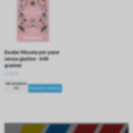
Ewalie Miscela per pane
senza glutine - 648
grammi
23,99 €
PER SAPERNE DI
PIÙ