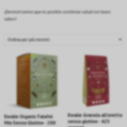
¡Demostramos que es posible combinar salud con buen
sabor!
Ewalie Granola all'uvetta
Ewalie Organic Falafel
senza glutine - 425
Mix Senza Glutine - 200