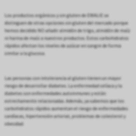
Los productos orgánicos y sin gluten de EWALIE se
distinguen de otras opciones sin gluten del mercado porque
hemos decidido NO añadir almidón de trigo, almidón de maíz
ni harina de maíz a nuestros productos. Estos carbohidratos
rápidos afectan los niveles de azúcar en sangre de forma
similar a la glucosa.
Las personas con intolerancia al gluten tienen un mayor
riesgo de desarrollar diabetes. La enfermedad celíaca y la
diabetes son enfermedades autoinmunes y están
estrechamente relacionadas. Además, ya sabemos que los
carbohidratos rápidos aumentan el riesgo de enfermedades
cardíacas, hipertensión arterial, problemas de colesterol y
obesidad.