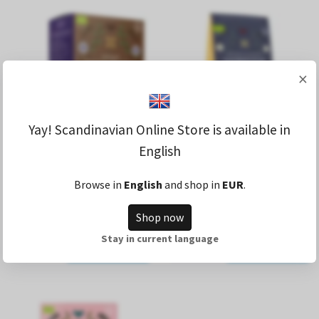
×
Yay! Scandinavian Online Store is available in
English
Muesli al cioccolato
Ewalie Organic Oat Puffs
biologico senza glutine
senza glutine - 150
Browse in
English
and shop in
EUR
.
Ewalie - 445 grammi
grammi
19,99 €
16,49 €
Shop now
Stay in current language
PER SAPERNE DI
PER SAPERNE DI
PIÙ
PIÙ