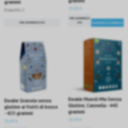
grammi
grammi
29,99 €
Esaurito :(
PER SAPERNE DI
PER SAPERNE DI PIÙ
PIÙ
Ewalie Muesli Mix Senza
Ewalie Granola senza
Glutine, Cannella - 445
glutine ai frutti di bosco
grammi
- 425 grammi
20,99 €
29,99 €