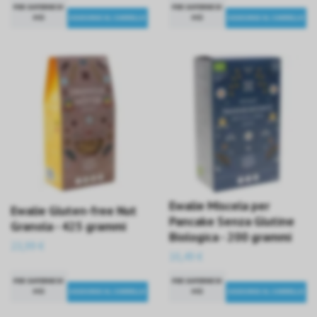
PER SAPERNE DI
PER SAPERNE DI
PIÙ
PIÙ
Ewalie Miscela per
Ewalie Gluten-free Nut
Pancake Senza Glutine
Granola - 425 grammi
Biologica - 200 grammi
23,99 €
10,49 €
PER SAPERNE DI
PER SAPERNE DI
PIÙ
PIÙ