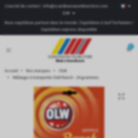
Courriel de contact :
info@scandinavianonlinestore.com
EUR
Nous expédions partout dans le monde / Expédition à tarif forfaitaire /
Expédition express disponible
0
Accueil
Nos marques
OLW
Mélange à trempette OLW Ranch - 24 grammes