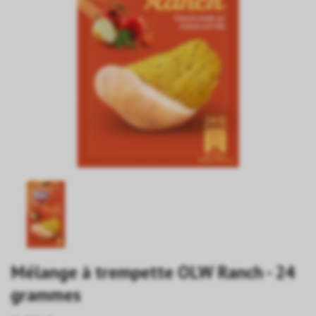
Mélange à trempette OLW Ranch - 24
grammes