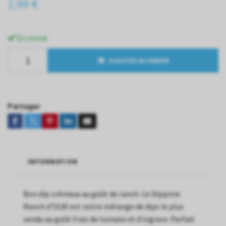
2,99 €
En stock.
AJOUTER AU PANIER
Partager
INFORMATION
Bon dip crémeux au goût de ranch. Le Dippmix
Ranch d'OLW est notre mélange de dips le plus
vendu au goût frais de tomate et d'oignon. Parfait