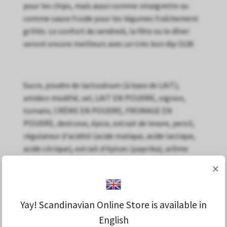
pour les chips, mais aussi comme vinaigrette ou
comme sauce froide pour les légumes fraîchement
grillés. Le confort du vendredi, la fête ou le dîner
seront encore meilleurs avec un très bon dip OLW.
Sucre, poudre de lactosérum (à base de LAIT),
amidon modifié, sel, LAIT EN POUDRE, oignon,
tomate, CRÈME EN POUDRE, FROMAGE EN
POUDRE, dextrose, épice, extrait de levure, persil,
régulateur d'acidité (acide malique, acide lactique,
acide citrique), extrait d'épices (paprika), arôme
(contient du LAIT).
×
Yay! Scandinavian Online Store is available in
English