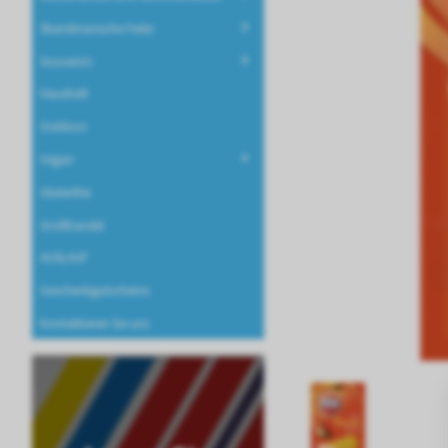
Skandinavische Feste
Souvenirs
Haushalt
Outdoor
Vegan
Glutenfrei
Großhandel
AUSLAUF
Geschenkgutscheine
Kontaktieren Sie uns