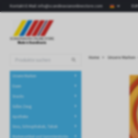
Kontakt-E-Mail:
info@scandinavianonlinestore.com
EU
Home
Unsere Marken
Unsere Marken
Essen
Snacks
Süßes Zeug
Apotheke
Snus, Schnupftabak, Tabak
Markenartikel und Sammlerstücke