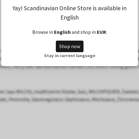
Yay! Scandinavian Online Store is available in
English
Browse in
English
and shop in
EUR
.
Shop now
r Dip mit dem Geschmack von Ranch. OLW's Dippmix Ranch ist uns
Stay in current language
bel. Perfekter Dip für Chips, aber auch toll als Salatdressing ode
keit, Party oder das Abendessen werden mit einem richtig guten
ver (aus MILCH), modifizierte Stärke, Salz, MILCHPULVER, Zwie
kt, Petersilie, Säureregulator (Apfelsäure, Milchsäure, Zitronen