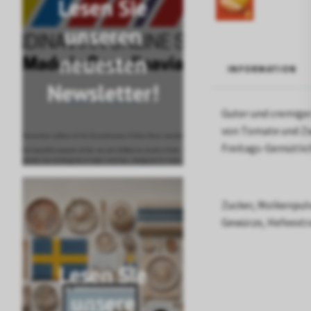
Lesen Sie
unseren
neuesten
INFORMATION
Newsletter!
Guter und cremige
von Tomate und Zwie
Freitags-Gemütlich
Zucker, Molkenpul
Gewürze, Hefeextra
Lesen Sie
unsere