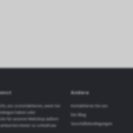
enst
Andere
cht, uns zu kontaktieren, wenn Sie
Kontaktieren Sie uns
Anliegen haben oder
Der Blog
che für unseren Webshop äußern
Geschäftsbedingungen
 antworten immer so schnell wie