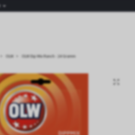
R
OLW
OLW Dip Mix Ranch - 24 Gramm