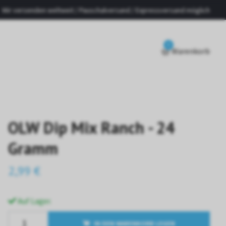
Wir versenden weltweit / Pauschalversand / Expressversand möglich
0
Warenkorb
OLW Dip Mix Ranch - 24
Gramm
2,99 €
Auf Lager.
IN DEN WARENKORB LEGEN