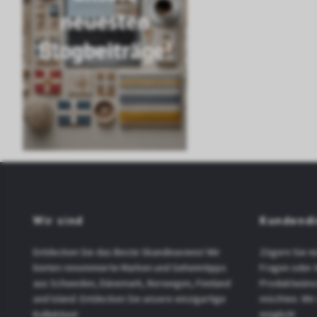
neuesten
Blogbeiträge!
Wir sind
Kundendi
Entdecken Sie das Beste Skandinaviens! Wir
Zögern Sie ni
bieten renommierte Marken und Geheimtipps
Fragen oder 
aus Schweden, Dänemark, Norwegen, Finnland
Produktwüns
und Island. Entdecken Sie unsere einzigartige
möchten. Wir
Kollektion!
möglich!