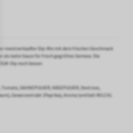
er meistverkaufter Dip-Mix mit dem frischen Geschmack
r als kalte Sauce für frisch gegrilltes Gemüse. Die
 OLW-Dip noch besser.
bel, Tomate, SAHNEPULVER, KÄSEPULVER, Dextrose,
säure), Gewürzextrakt (Paprika), Aroma (enthält MILCH).