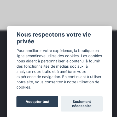
Nous respectons votre vie
privée
Pour améliorer votre expérience, la boutique en
Réseaux sociaux
ligne scandinave utilise des cookies. Les cookies
nous aident à personnaliser le contenu, à fournir
Facebook
des fonctionnalités de médias sociaux, à
Instagram
analyser notre trafic et à améliorer votre
expérience de navigation. En continuant à utiliser
Twitter
notre site, vous consentez à notre utilisation de
Pinterest
cookies.
Accepter tout
Seulement
nécessaire