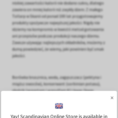
niskiej zawartości kalorii nie dodano cukru, dlatego
zawiera on mniej kalorii niż zwykły dżem. Z małego
Tollarp w Skanii od ponad 100 lat przygotowujemy
produkty spożywcze najwyższej jakości. Nigdy nie
idziemy na kompromis w kwestii metod gotowania
ani przepisów podczas produkcji naszego dżemu.
Zawsze używając najlepszych składników, możemy z
dumą powiedzieć, że wiemy, jaki powinien być smak
jakości.
Borówka brusznica, woda, zagęszczacz (pektyna i
miąższ owoców), konserwant (sorbinian potasu),
słodzik (aspartam i acesulfam K) i kwas (kwas
×
cytrynowy). Zawiera źródło fenyloalaniny. 100 g
dżemu zawiera 50 g borówki brusznicy.
Yay! Scandinavian Online Store is available in