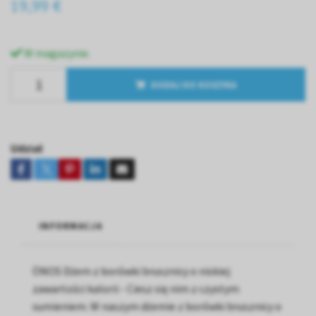
19,99 €
W magazynie.
DODAJ DO KOSZYKA
Udział
INFORMACJA
ÖNOS Dżem z borówki brusznicy o niskiej
zawartości kalorii - Ciesz się nim z czystym
sumieniem. W naszym dżemie z borówki brusznicy o