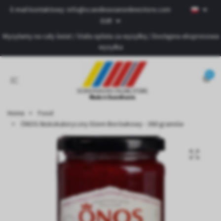
E-mail kontaktowy:
info@scandinavianonlinestore.com
EUR
Wysyłamy na cały świat / Stała opłata za wysyłkę / Dostępna ekspresowa
wysyłka
0
Home
Food
ÖNOS Niskokaloryczny Dżem Borówkowy - 360 gramów