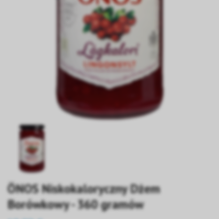
ÖNOS Niskokaloryczny Dżem
Borówkowy - 360 gramów