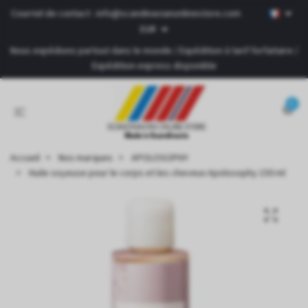
Courriel de contact :
info@scandinavianonlinestore.com
EUR
Nous expédions partout dans le monde / Expédition à tarif forfaitaire /
Expédition express disponible
0
Accueil
Nos marques
APOLOSOPHY
Huile soyeuse pour le corps et les cheveux Apolosophy 150 ml