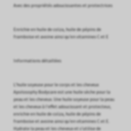
Avec des propriétés adoucissantes et protectrices
Enrichie en huile de colza, huile de pépins de
framboise et avoine ainsi qu'en vitamines C et E
Informations détaillées
L'huile soyeuse pour le corps et les cheveux
Apolosophy Bodycare est une huile sèche pour la
peau et les cheveux. Une huile soyeuse pour la peau
et les cheveux à l'effet adoucissant et protecteur,
enrichie en huile de colza, huile de pépins de
framboise et avoine ainsi qu'en vitamines C et E.
Hydrate la peau et les cheveux et s'utilise de