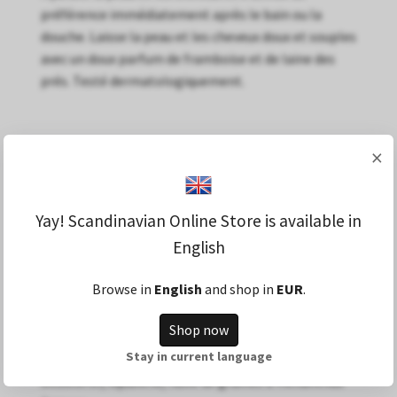
préférence immédiatement après le bain ou la
douche. Laisse la peau et les cheveux doux et souples
avec un doux parfum de framboise et de laine des
prés. Testé dermatologiquement.
×
Convient à tous les types de peau et de cheveux.
Végétalien. 150 ml.
Yay! Scandinavian Online Store is available in
English
Huile de canola, triglycéride caprylique/caprique,
stéarate d'éthylhexyle, esters éthyliques de beurre
Browse in
English
and shop in
EUR
.
de karité, undécane, parfum, tridécane, huile de
noyau d'Avena Sativa, acétate de tocophéryle, huile
Shop now
de graines de RubusIdaeus, tétraisopalmitate
Stay in current language
d'ascorbyle, huile de glycine soja, tocophérol, bêta-
sitostérol, squalène, huile de graines d'Helianthus