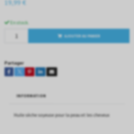
19,99 €
En stock.
AJOUTER AU PANIER
Partager
INFORMATION
Huile sèche soyeuse pour la peau et les cheveux