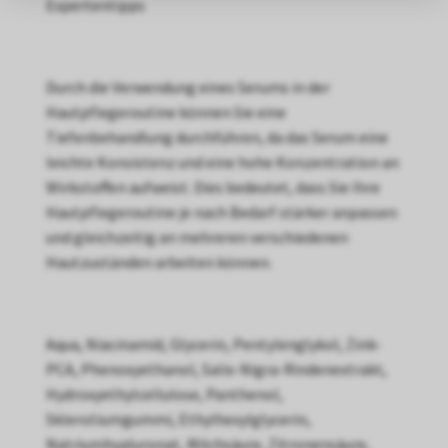
Expertentipps
Durch die Verwendung eines Serums in der
Hautpflegeroutine können Sie eine
Tiefenbehandlung durchführen, da das Serum eine
leichte Konsistenz und eine hohe Konzentration an
Wirkstoffen aufweist. Dies bedeutet, dass Sie Ihre
Hautpflegeroutine je nach Bedarf stärker anpassen
und gleichzeitig an mehreren verschiedenen
Hautzuständen arbeiten können.
Aqua, Niacinamid, Glycerin, Pentylenglykol, Zink-
PCA, Phenoxyethanol, Salix-Nigra-Rindenextrakt,
Hydroxyethylcellulose, Panthenol,
Sklerotiumgummi, Ethylhexylglycerin,
Natriumhyaluronat, Milchsäure, Zitronensäure,