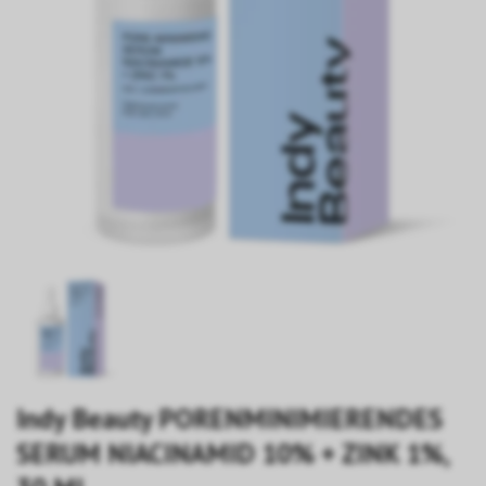
Indy Beauty PORENMINIMIERENDES
SERUM NIACINAMID 10% + ZINK 1%,