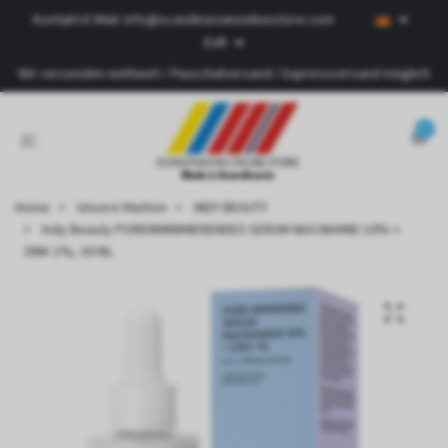
Kontakt-E-Mail:
info@scandinavianonlinestore.com
EUR
Wir versenden weltweit / Pauschalversand / Expressversand möglich
0
Home
Unsere Marken
INDY BEAUTY
Indy Beauty PORENMINIMIERENDES SERUM NIACINAMID 10% +
ZINK 1%, 30 ML