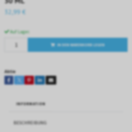
30 ML
32,99 €
Auf Lager.
IN DEN WARENKORB LEGEN
Aktie
INFORMATION
BESCHREIBUNG