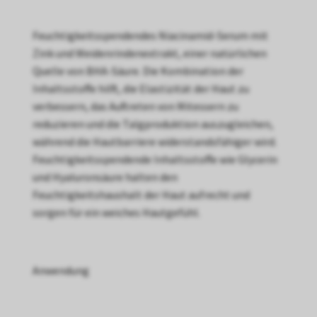
Feuchtigkeitsspendendes Niacinamid-Serum mit
Zink und Weidenrindenextrakt, einer natürlichen
Quelle von BHA-Säure. Die Kombination der
Inhaltsstoffe hilft, die Elastizität der Haut zu
verbessern, das Auftreten von Mitessern zu
reduzieren und die Talgproduktion auszugleichen,
während die Hautbarriere widerstandsfähiger wird.
Feuchtigkeitsspendende Inhaltsstoffe wie Glycerin
und Hyaluronsäure halten den
Feuchtigkeitshaushalt der Haut aufrecht und
sorgen für ein weiches Hautgefühl.
Anwendung