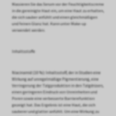
Massieren Sie das Serum vor der Feuchtigkeitscreme
in die gereinigte Haut ein, um eine Haut zu erhalten,
die sich sauber anfühlt und einen gleichmäßigen
und feinen Glanz hat. Kann unter Make-up
verwendet werden.
Inhaltsstoffe
Niacinamid (10 %): Inhaltsstoff, der in Studien eine
Wirkung auf unregelmäßige Pigmentierung, eine
Verringerung der Talgproduktion in den Talgdrüsen,
einen geringeren Eindruck von Unreinheiten und
Poren sowie eine verbesserte Barrierefunktion
gezeigt hat. Das Ergebnis ist eine Haut, die sich
sauberer und glatter anfühlt. Um eine Wirkung zu