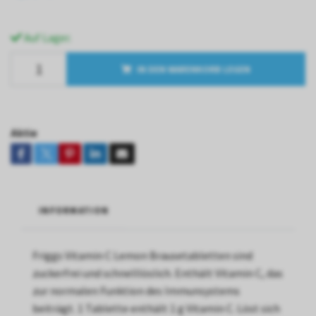
Auf Lager.
IN DEN WARENKORB LEGEN
Aktie
INFORMATION
Friggs Vitamin C Lemon Brausetabletten sind
zuckerfrei und schnelllöslich. Enthält Vitamin C, das
zur normalen Funktion des Immunsystems
beiträgt. 1 Tablette enthält 1 g Vitamin C. Löst sich