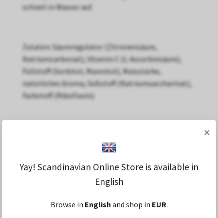
schnell in Wasser auf.
Zutaten: Säureregulator (Zitronensäure,
Natriumcarbonat), Vitamin C (L-Ascorbinsäure),
Füllstoff (Sorbitol, Mannitol), Maisstärke,
natürliches Aroma, Süßstoff (Natriumsaccharinat),
Farbstoff (Riboflavin).
×
Yay! Scandinavian Online Store is available in
English
Browse in
English
and shop in
EUR
.