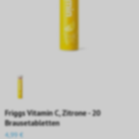
Friggs Vitamin C, Zitrone - 20
Brausetabletten
4,99 €