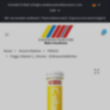
Kontakt-E-Mail:
info@scandinavianonlinestore.com
EUR
Wir versenden weltweit / Pauschalversand / Expressversand möglich
0
Home
Unsere Marken
FRIGGS
Friggs Vitamin C, Zitrone - 20 Brausetabletten