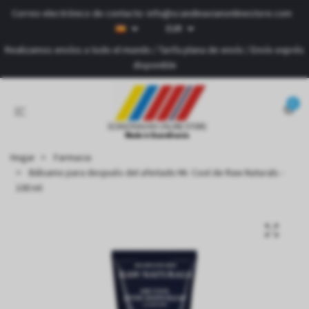
Correo electrónico de contacto:
info@scandinavianonlinestore.com
EUR
Realizamos envíos a todo el mundo / Tarifa plana de envío / Envío exprés
disponible
0
Hogar
Farmacia
Bálsamo para después del afeitado Mr. Cool de Raw Naturals -
100 ml