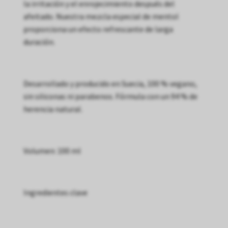
la irritación y el enrojecimiento después del
afeitado. Nuestra mezcla especial de mentol
proporciona un efecto refrescante de larga
duración.
Desarrollado y producido en Suecia, 100 % vegano,
sin siliconas ni parabenos. Fórmula con un 94 % de
herencia natural.
Volumen: 100 ml
Ingredientes clave