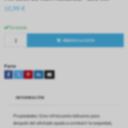
10,99 €
En stock.
AÑADIR A LA CESTA
Parte
INFORMACIÓN
Propiedades: Este refrescante bálsamo para
después del afeitado ayuda a combatir la sequedad,