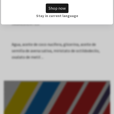
Raw Natural.
Shop now
Stay in current language
INGREDIENTES:
Agua, aceite de coco nucifera, glicerina, aceite de
semilla de avena sativa, miristato de octildodecilo,
oxalato de metil ...