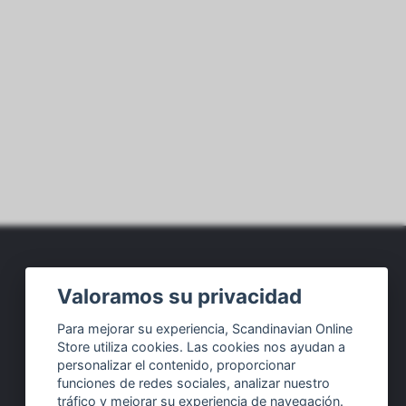
Valoramos su privacidad
Redes sociales
Para mejorar su experiencia, Scandinavian Online
Facebook
Store utiliza cookies. Las cookies nos ayudan a
personalizar el contenido, proporcionar
Instagram
funciones de redes sociales, analizar nuestro
Twitter
tráfico y mejorar su experiencia de navegación.