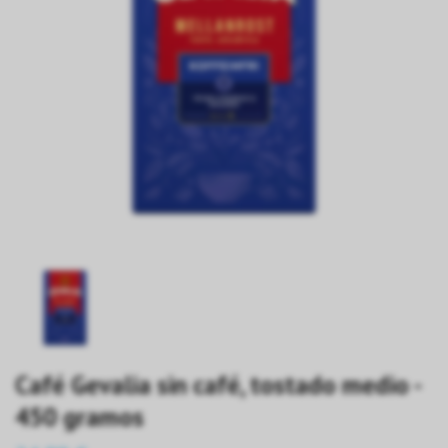
Café Gevalia sin café, tostado medio -
450 gramos