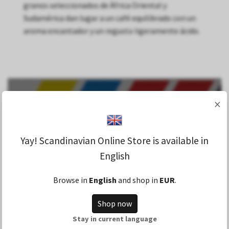
granos seleccionados de África Oriental y
Sudamérica dan lugar a un café equilibrado con un
aroma encantador y un regusto ligeramente ácido.
×
Yay! Scandinavian Online Store is available in
English
Browse in
English
and shop in
EUR
.
Shop now
Stay in current language