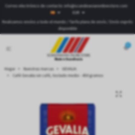
Correo electrónico de contacto:
info@scandinavianonlinestore.com
EUR
Realizamos envíos a todo el mundo / Tarifa plana de envío / Envío exprés
disponible
0
Hogar
Nuestras marcas
GEVALIA
Café Gevalia sin café, tostado medio - 450 gramos