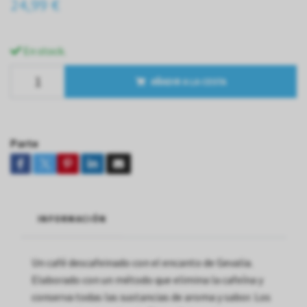
24,99 €
En stock.
AÑADIR A LA CESTA
Parte
INFORMACIÓN
Un café descafeinado con el encanto de Gevalia.
Elaborado con un método que elimina la cafeína y
conserva todas las sustancias de aroma y sabor. Los