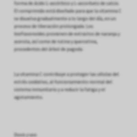
forma de ácido L-ascórbico y L-ascorbato de calcio.
El comprimido está diseñado para que la vitamina C
se disuelva gradualmente a lo largo del día, en un
proceso de liberación prolongada. Los
bioflavonoides provienen de extractos de naranja y
acerola, así como de rutina y quercetina,
procedentes del árbol de pagoda.
La vitamina C contribuye a proteger las células del
estrés oxidativo, al funcionamiento normal del
sistema inmunitario y a reducir la fatiga y el
agotamiento.
Dosis y uso