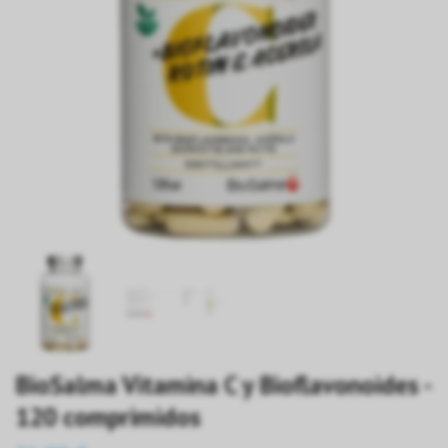
BioSalma Vitamina C y Bioflavonoides -
120 comprimidos