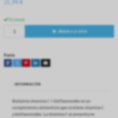
21,99 €
En stock.
AÑADIR A LA CESTA
Parte
INFORMACIÓN
BioSalma vitamina C + bioflavonoides es un
complemento alimenticio que contiene vitamina C
y bioflavonoides. La vitamina C se presenta en