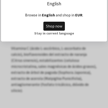
** DRI no determinado
English
Browse in
English
and shop in
EUR
.
Shop now
Stay in current language
Ingredientes
Vitamina C (ácido L-ascórbico, L-ascorbato de
calcio), bioflavonoides del extracto de naranja
(Citrus sinensis), estabilizantes (celulosa
microcristalina, sales magnésicas de ácidos grasos),
extracto de árbol de pagoda (Sophora Japonica),
extracto de acerola (Malpighia Punicifolia),
antiaglomerante (fosfato tricálcico, dióxido de
silicio).