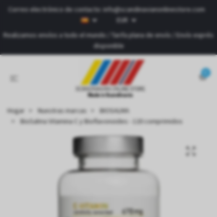
Correo electrónico de contacto:
info@scandinavianonlinestore.com
EUR
Realizamos envíos a todo el mundo / Tarifa plana de envío / Envío exprés
disponible
0
Hogar
Nuestras marcas
BIOSALMA
BioSalma Vitamina C y Bioflavonoides - 120 comprimidos